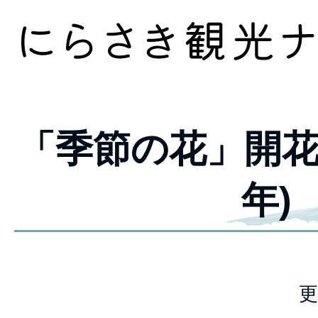
「季節の花」開花情
年)
更