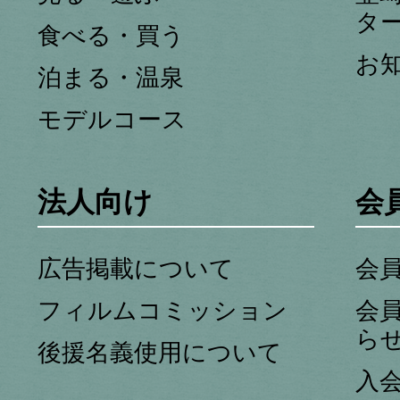
タ
食べる・買う
お
泊まる・温泉
モデルコース
法人向け
会
広告掲載について
会
フィルムコミッション
会
ら
後援名義使用について
入