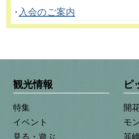
入会のご案内
観光情報
ピ
特集
開
イベント
モ
見る・遊ぶ
韮