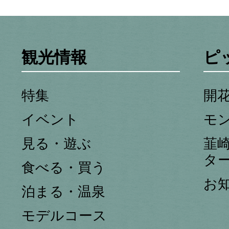
観光情報
ピ
特集
開
イベント
モ
見る・遊ぶ
韮
タ
食べる・買う
お
泊まる・温泉
モデルコース