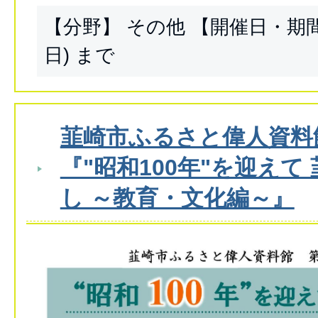
【分野】 その他 【開催日・期間】
日) まで
韮崎市ふるさと偉人資料館
『"昭和100年"を迎えて
し ～教育・文化編～』