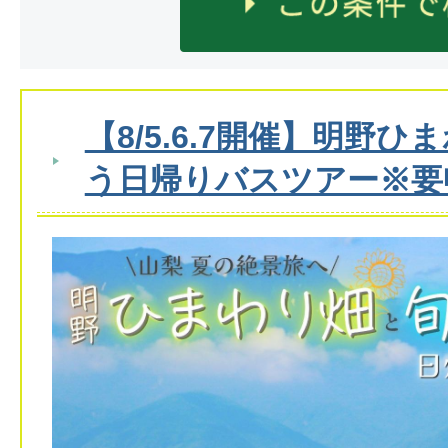
【8/5.6.7開催】明野
う日帰りバスツアー※要