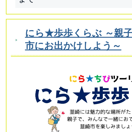
にら★歩歩くらぶ ～親
市にお出かけしよう～