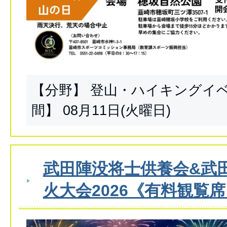
【分野】 登山・ハイキングイ
間】 08月11日(火曜日)
武田陣没将士供養会&武
火大会2026《有料観覧