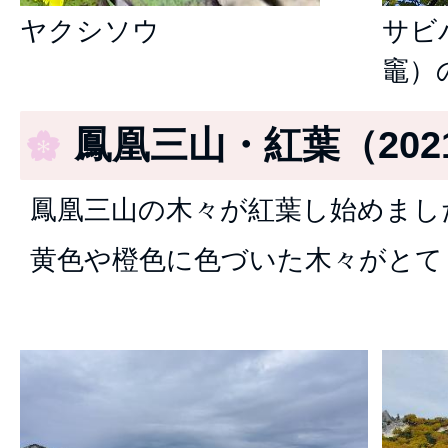
ヤクシソウ
サビ
竈）
鳳凰三山・紅葉（202
鳳凰三山の木々が紅葉し始めまし
黄色や橙色に色づいた木々がとて