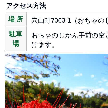
アクセス方法
場 所
穴山町7063-1（おちゃ
駐車
おちゃのじかん手前の空
場
けます。