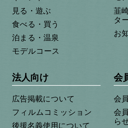
見る・遊ぶ
韮
タ
食べる・買う
お
泊まる・温泉
モデルコース
法人向け
会
広告掲載について
会
フィルムコミッション
会
ら
後援名義使用について