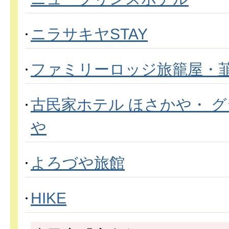
ニラサキヤSTAY
ファミリーロッジ旅籠屋・
古民家ホテル ほさかや・ 
や
よろづや旅館
HIKE