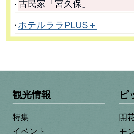
古民家「宮久保」
ホテルララPLUS＋
観光情報
ピ
特集
開
イベント
モ