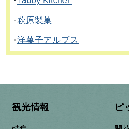
Tabby Kitchen
萩原製菓
洋菓子アルプス
観光情報
ピ
特集
開