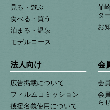
見る・遊ぶ
韮
タ
食べる・買う
お
泊まる・温泉
モデルコース
法人向け
会
広告掲載について
会
フィルムコミッション
会
ら
後援名義使用について