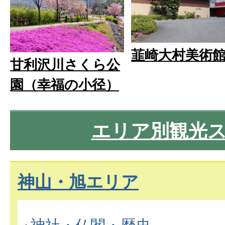
韮崎大村美術
甘利沢川さくら公
園（幸福の小径）
エリア別観光
神山・旭エリア