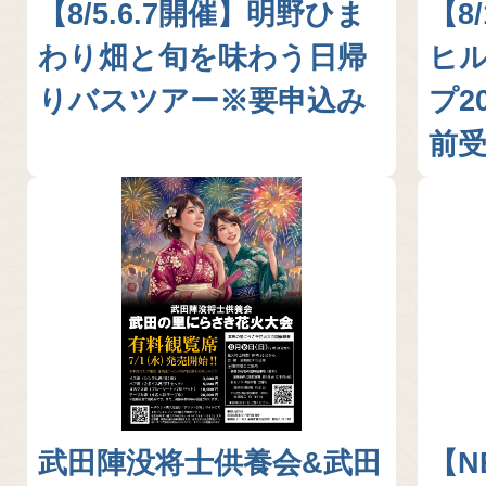
【8/5.6.7開催】明野ひま
【8
EVENT
わり畑と旬を味わう日帰
ヒ
りバスツアー※要申込み
プ2
前
武田陣没将士供養会&武田
【N