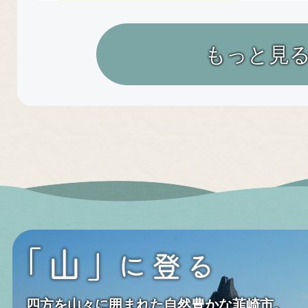
2026年07月16日
イベ
もっと見
【7/26開催】にらちびフェス
～デザイン×子育て～
2026年07月12日
イベ
第5弾「武田の里 にらさき
タンプラリー
2026年07月10日
In
県道 甘利山公園線でのクマ
四方を山々に囲まれた自然豊かな韮崎市。