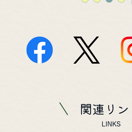
Facebook
X
In
関