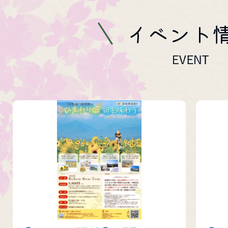
にら★歩歩くらぶ ～親子で
イ
お出かけしよう～
ベ
2026年05月25日
イベ
【6月13日開催】第34回小
ン
ト
情
報