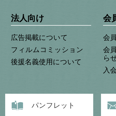
法人向け
会
広告掲載について
会
フィルムコミッション
会
ら
後援名義使用について
入
パンフレット