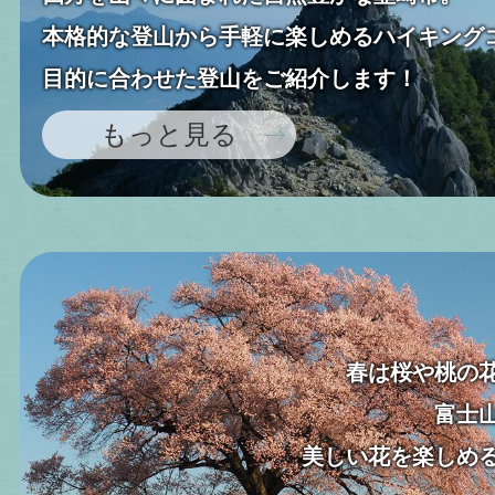
て
本格的な登山から手軽に楽しめるハイキング
目的に合わせた登山をご紹介します！
2026年06月30日
イベ
もっと見る
韮崎大村美術館企画展「女
像～新収蔵作品を中心に～
2026年06月25日
イベ
穴山町たなばた祭り～権藤
春は桜や桃の
富士
2026年06月19日
イベ
美しい花を楽しめ