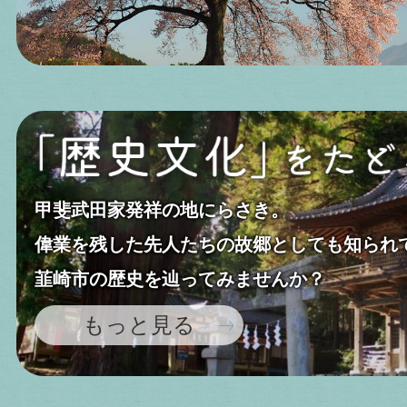
古代ハスを詠もう！穴山町
2026
2026年06月17日
イベ
特
甲斐武田家発祥の地にらさき。
【8/5.6.7開催】明野ひま
偉業を残した先人たちの故郷としても知られ
日帰りバスツアー※要申込
韮崎市の歴史を辿ってみませんか？
もっと見る
2026年06月13日
In
「甘利山レンゲツツジ」の開花