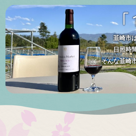
2026年06月08日
In
イベ
韮崎市
令和8年度武田の里にらさき
日照時
募集について
そんな韮崎
2026年06月05日
特
韮崎のもも
2026年06月03日
イベ