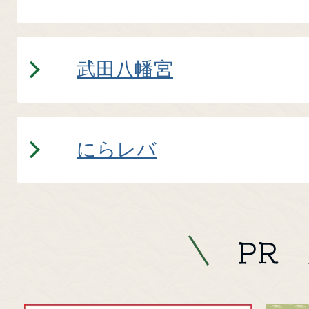
武田八幡宮
にらレバ
PR