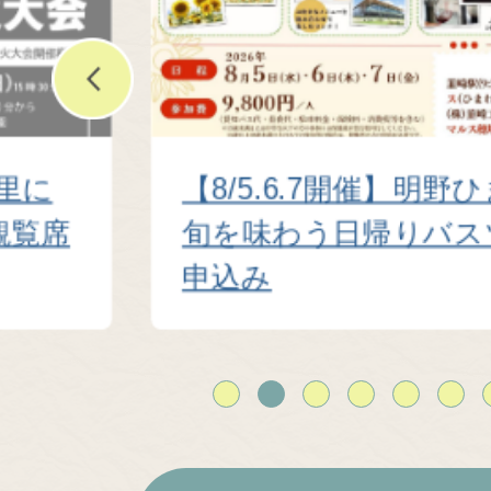
里に
【8/5.6.7開催】明野
観覧席
旬を味わう日帰りバス
申込み