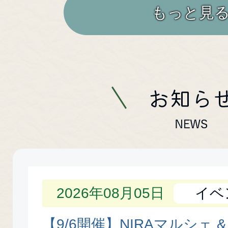
もっと見
お
知
ら
2026年08月05日
イベ
せ
【9/6開催】NIRAマルシェ &